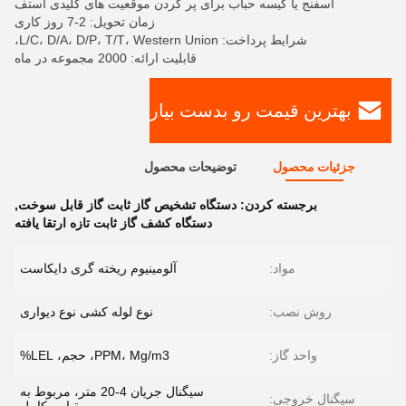
اسفنج یا کیسه حباب برای پر کردن موقعیت های کلیدی استف
زمان تحویل: 2-7 روز کاری
شرایط پرداخت: L/C، D/A، D/P، T/T، Western Union،
قابلیت ارائه: 2000 مجموعه در ماه
بهترین قیمت رو بدست بیار
جزئیات محصول
توضیحات محصول
برجسته کردن:
دستگاه تشخیص گاز ثابت گاز قابل سوخت
,
دستگاه کشف گاز ثابت تازه ارتقا یافته
مواد:
آلومینیوم ریخته گری دایکاست
روش نصب:
نوع لوله کشی نوع دیواری
واحد گاز:
PPM، Mg/m3، حجم، LEL%
سیگنال جریان 4-20 متر، مربوط به
سیگنال خروجی: