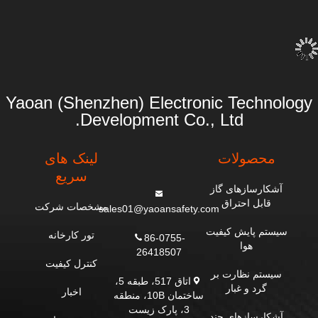
بیار
بیار
Yaoan (Shenzhen) Electronic Technology
Development Co., Ltd.
محصولات
لینک های
سریع
آشکارسازهای گاز
قابل احتراق
مشخصات شرکت
sales01@yaoansafety.com
سیستم پایش کیفیت
تور کارخانه
86-0755-
هوا
26418507
کنترل کیفیت
سیستم نظارت بر
اتاق 517، طبقه 5،
گرد و غبار
اخبار
ساختمان 10B، منطقه
3، پارک زیست
آشکارسازهای چند