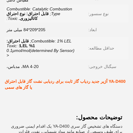
مقیاس کامل
Combustible: Catalytic Combustion
نوع سنسور:
Type;
قابل احتراق: نوع احتراق
کاتالیزوری.
Toxic:
ابعاد:
205*209*84 میلی متر
Combustible: 1% LEL;
قابل احتراق:
1% LEL؛
Toxic:
حداقل مطالعه:
0.1μmol/mol(determined By Sensor)
<
سیگنال خروجی:
4-20 MA، مدباس،
YA-D400 آژیر جدید ردیاب گاز ثابت برای ردیابی نشت گاز قابل احتراق
یا گاز های سمی
توضیحات محصول:
دستگاه های تشخیص گاز سری YA-D400 یک اقدام ایمنی ضروری
برای طیف وسیعی از صنایع مانند مواد شیمیایی، نفت، فلزات