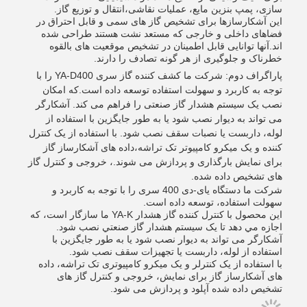
سازی، پمپ بنزین مایع، عملیات نقاشی،انتقال و توزیع گاز.
این آشکارسازها برای تشخیص گاز های سمی و قابل احتراق در
فضاهای داخلی و خارجی که مستعد نشت هستند طراحی شده
اند.آنها توانایی قابل اطمینان در تشخیص موقعیت های بالقوه
خطرناک و جلوگیری از هر گونه تصادف را دارند.
پاراگراف دوم: شرکت ما کشف کننده گاز سری YA-D400 را با
توجه به کاربرد و سهولت استفاده توسعه داده است.که امکان
نصب یک سیستم هشدار گاز صنعتی را فراهم می کند. آشکارگر
می تواند به دیوار نصب شود یا به طور جایگزین با استفاده از
لوله، داربست یا نصبات سقف نصب شود. با استفاده از یک کنترل
کننده و یک میکرو کامپیوتر تک تراشه،داده های آشکارساز گاز
برای نمایش بارگذاری و پردازش می شوند.، خروجی و کنترل گاز
های تشخیص داده شده.
شرکت ما دستگاه یای-دی 400 سری را با توجه به کاربرد و
سهولت استفاده، توسعه داده است.
اين محصول با کنترل کننده گاز هشدار YA-K ما سازگار است، که
اجازه مي دهد تا يک سيستم هشدار گاز صنعتي نصب شود.
آشکارگر می تواند به دیوار نصب شود یا به طور جایگزین با
استفاده از لوله، داربست یا تجهیزات سقف نصب شود.
با استفاده از یک کنترلر و یک میکرو کامپیوتری تک تراشه، داده
های آشکارساز گاز برای نمایش، خروجی و کنترل گاز های
تشخیص داده شده آپلود و پردازش می شود.