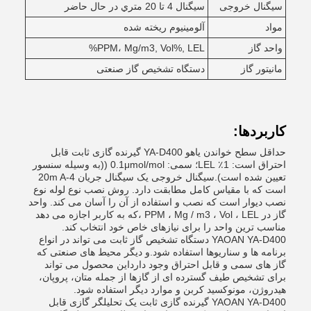
سیگنال خروجی
سيگنال 4 تا 20 متري در حال حاضر
مواد
آلومینیوم ریخته شده
واحد گاز
PPM، Mg/m3, Vol%, LEL%
مانیتور گاز
دستگاه تشخیص گاز صنعتی
کاربردها:
حداقل سطح خواندن یاهو YA-D400 گیرنده گازی ثابت قابل
احتراق است: 1٪ LEL؛ سمی: 0.1μmol/mol ((به وسیله سنسور
تعیین شده است).سیگنال خروجی یک سیگنال جریان 4-20m A
است که با مقیاس کامل مطابقت دارد. روش نصب نوع لوله نوع
نصب دیوار است که نصب و استفاده از آن را آسان می کند. واحد
گاز در PPM ، Mg / m3 ، Vol ، LEL ،که به کاربر اجازه می دهد
مناسب ترین واحد را برای نیازهای خاص خود انتخاب کند.
YAOAN YA-D400 دستگاه تشخیص گاز ثابت می تواند در انواع
برنامه ها و سناریوها استفاده شود.و دیگر محیط های صنعتی که
گاز های سمی و قابل احتراق وجود دارداین محصول می تواند
برای تشخیص طیف گسترده ای از گازها از جمله متان، پروپان،
هیدروژن، مونوکسید کربن و موارد دیگر استفاده شود.
YAOAN YA-D400 گیرنده گازی ثابت یک تحلیلگر گازی قابل