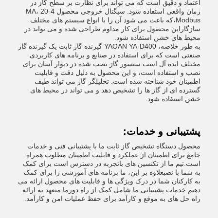
اعتماد و دقیق است که می تواند برای نظارت بر سطح گاز در
زمان واقعی استفاده شود. سیگنال خروجی محصول 4-20 MA،
Modbus،که باعث می شود آن را با انواع سیستم های مختلف
سازگاراین محصول برای کار مداوم طراحی شده و می تواند در
محیط های خشن استفاده شود.
به طور خلاصه، YAOAN YA-D400 گیرنده گاز ثابت یک گیرنده گاز
صنعتی است که برای استفاده در صنایع و برنامه های کاربردی
مختلف ایده آل است.سنسور گاز نصب شده در دیوار آسان برای
نصب و استفاده است، و این محصول به دلیل دقت و قابلیت
اطمینان خود شناخته شده است. تحلیلگر گاز می تواند طیف
گسترده ای از گاز ها را تشخیص دهد و می تواند در محیط های
خشن استفاده شود.
پشتیبانی و خدمات:
محصول دستگاه تشخیص گاز ثابت ما با پشتیبانی فنی و خدمات
جامع برای اطمینان از عملکرد و قابلیت اطمینان مطلوب همراه
است.تیم ما از تکنسین های باتجربه در دسترس است برای کمک
به شما با نصبعلاوه بر این، ما برنامه های آموزشی را برای کمک
به کارکنان شما در درک ویژگی ها و قابلیت های محصول ارائه می
دهیم.خدمات پشتیبانی ما شامل کمک از راه دورما متعهد به ارائه
راه حل های به موقع و کارآمد برای حفظ عملیات امن و کارآمد.