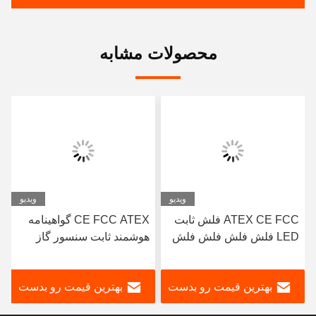
محصولات مشابه
ویدیو
ویدیو
ATEX CE FCC فلش ثابت
CE FCC ATEX گواهینامه
LED فلش فلش فلش فلش
هوشمند ثابت سنسور گاز
گاز
فلش فلش فلش فلش
مانیتور H2S EX گاز نشت
کش ثابت گاز تحلیلگر
H3
بهترین قیمت رو بدست
بهترین قیمت رو بدست