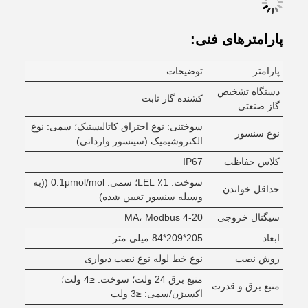
پارامترهای فنی:
پارامتر
توضیحات
دستگاه تشخیص
کشنده گاز ثابت
گاز صنعتی
سوختنی: نوع احتراق کاتالیستیک؛ سمی: نوع
نوع سنسور
الکتروشیمیک (سینسور وارداتی)
کلاس حفاظت
IP67
سوخت: 1٪ LEL؛ سمی: 0.1μmol/mol ((به
حداقل خواندن
وسیله سنسور تعیین شده)
سیگنال خروجی
4-20 MA، Modbus
ابعاد
205*209*84 میلی متر
روش نصب
نوع خط لوله نوع نصب دیواری
منبع برق 24 ولت؛ سوخت: ≤4 ولت؛
منبع برق و قدرت
اکسیژن/سمی: ≤3 ولت