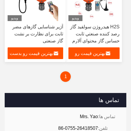
ویدیو
ویدیو
H2S هيدروژن سولفيد گاز
آژیر شناسایی گازهای مضر
رصد کننده صنعتي ثابت
ثابت برای نظارت بر نشت
حساس گاز محتوای آلارم
گاز صنعتی
H2S مانیتور
بهترین قیمت رو
بهترین قیمت رو بدست
بدست بیار
بیار
1
تماس ها
تماس ها:
Mrs. Yao
تلفن:
86-0755-26418507