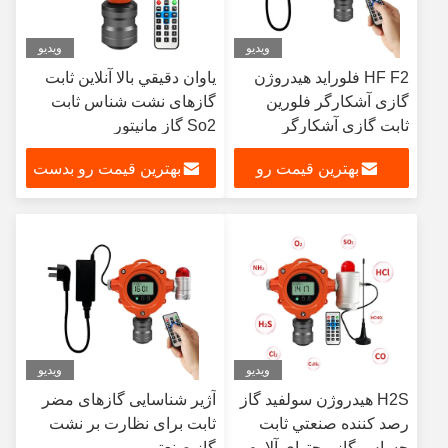
ویدیو
ویدیو
HF F2 فلوراید هیدروژن
ياوان دقيقي بالا آنلاين ثابت
گازی آشکارگر فلورین
گازهای نشت شناس ثابت
ثابت گازی آشکارگر
So2 گاز مانيتور
بهترین قیمت رو
بهترین قیمت رو بدست
بدست بیار
بیار
ویدیو
ویدیو
H2S هيدروژن سولفيد گاز
آژیر شناسایی گازهای مضر
رصد کننده صنعتي ثابت
ثابت برای نظارت بر نشت
حساس گاز محتوای آلارم
گاز صنعتی