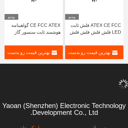
ویدیو
ویدیو
ATEX CE FCC فلش ثابت
CE FCC ATEX گواهینامه
LED فلش فلش فلش فلش
هوشمند ثابت سنسور گاز
گاز
فلش فلش فلش فلش
مانیتور H2S EX گاز نشت
کش ثابت گاز تحلیلگر
H3
بهترین قیمت رو بدست
بهترین قیمت رو بدست
بیار
بیار
Yaoan (Shenzhen) Electronic Technology
Development Co., Ltd.