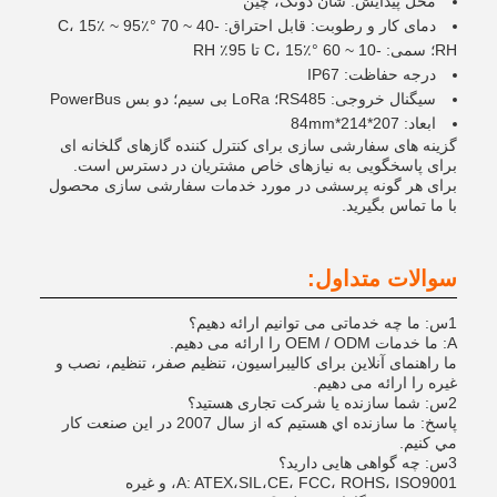
محل پیدایش: شان دونگ، چین
دمای کار و رطوبت: قابل احتراق: -40 ~ 70 °C، 15٪ ~ 95٪
RH؛ سمی: -10 ~ 60 °C، 15٪ تا 95٪ RH
درجه حفاظت: IP67
سیگنال خروجی: RS485؛ LoRa بی سیم؛ دو بس PowerBus
ابعاد: 207*214*84mm
گزینه های سفارشی سازی برای کنترل کننده گازهای گلخانه ای
برای پاسخگویی به نیازهای خاص مشتریان در دسترس است.
برای هر گونه پرسشی در مورد خدمات سفارشی سازی محصول
با ما تماس بگیرید.
سوالات متداول:
1س: ما چه خدماتی می توانیم ارائه دهیم؟
A: ما خدمات OEM / ODM را ارائه می دهیم.
ما راهنمای آنلاین برای کالیبراسیون، تنظیم صفر، تنظیم، نصب و
غیره را ارائه می دهیم.
2س: شما سازنده یا شرکت تجاری هستید؟
پاسخ: ما سازنده اي هستيم که از سال 2007 در اين صنعت کار
مي کنيم.
3س: چه گواهی هایی دارید؟
A: ATEX،SIL،CE، FCC، ROHS، ISO9001، و غیره