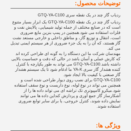
توضیحات محصول:
ردیاب گاز چند در یک نقطه سری GTQ-YA-C100
ردیاب گاز چند در یک نقطه GTQ-YA-C100 یک ابزار بسیار متنوع
است که در صنایع مختلف از جمله تولید شیمیایی، پالایش نفت و
فلزات استفاده می شود.همچنین در پمپ بنزین مایع ضروری
است، انتقال و توزیع گاز، و مناطق داخلی و خارجی مستعد نشت
گاز هستند، که آن را به یک جزء ضروری از هر سیستم ایمنی تبدیل
می کند.
مهندسان شرکت ما این دستگاه را به گونه ای طراحی کرده اند
که کارش عملی و آسان باشد در حالی که دقت و حساسیت بالایی
داشته باشد.GTQ-YA-C100 می تواند به طور یکپارچه با کنترل
کننده هشدار گاز سری YA-K ما ادغام شود تا یک سیستم هشدار
گاز صنعتی با کیفیت بالا ایجاد شود.
GTQ-YA-C100 برای نصب روی دیوار طراحی شده است و
همچنین می تواند در نوع لوله، نوع داربست و نوع سقف استفاده
شود.میکرو کامپیوتری تک تراشه ای می تواند داده ها را از
آشکارساز گاز جمع آوری و پردازش کنداین داده ها می توانند
نمایش داده شوند، کنترل خروجی، یا برای سایر توابع ضروری
استفاده شوند.
ویژگی ها: