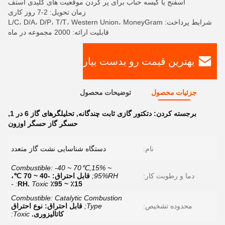
اسفنج یا کیسه حباب برای پر کردن موقعیت های کلیدی استف
زمان تحویل: 2-7 روز کاری
شرایط پرداخت: L/C، D/A، D/P، T/T، Western Union، MoneyGram
قابلیت ارائه: 2000 مجموعه در ماه
بهترین قیمت رو بدست بیار
جزئیات محصول
توضیحات محصول
برجسته کردن:
دتکتور گازی ثابت چندگانه
,
تحلیلگرهای گاز 6 در 1
,
حسگر گاز حسگر اوزون
نام:
دستگاه شناسایی نشت گاز متعدد
Combustible: -40 ~ 70℃,15% ~
دما و رطوبت کار:
95%RH;
قابل احتراق: -40 ~ 70 ℃،
Toxic: -
15٪ ~ 95٪ RH.
Combustible: Catalytic Combustion
محدوده تشخیص:
Type;
قابل احتراق: نوع احتراق
کاتالیزوری.
Toxic: