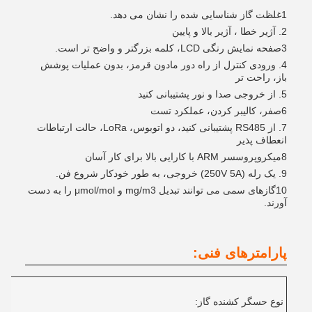
1غلظت گاز شناسایی شده را نشان می دهد.
2. آژير خطا ، آژير بالا و پايين
3صفحه نمایش رنگی LCD، کلمه بزرگتر و واضح تر است.
4. ورودی کنترل از راه دور مادون قرمز، بدون عملیات پوشش
باز، راحت تر
5. از خروجی صدا و نور پشتیبانی کنید
6صفر، کالیبر کردن، عملکرد تست
7. از RS485 پشتیبانی کنید، دو اتوبوس، LoRa، حالت ارتباطات
انعطاف پذیر
8میکروپروسسر ARM با کارایی بالا برای کار آسان
9. یک رله (250V 5A) خروجی، به طور خودکار شروع فن.
10گازهای سمی می توانند تبدیل mg/m3 و μmol/mol را به دست
آورند.
پارامترهای فنی:
نوع حسگر کشنده گاز: