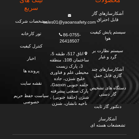
محصولات
لینک های
سریع
آشکارسازهای گاز
قابل احتراق
مشخصات شرکت
sales01@yaoansafety.com
سیستم پایش کیفیت
تور کارخانه
86-0755-
هوا
26418507
کنترل کیفیت
سیستم نظارت بر
اتاق 517، طبقه 5،
گرد و غبار
اخبار
ساختمان 10B، منطقه
3، پارک زیست
آشکارسازهای چند
پرونده ها
محیطی علم و فناوری
گازی قابل حمل
خلیج شنژن، جاده
نقشه سایت
حلقه جنوبی Gaoxin،
دستگاه های تشخیص
پارک صنعتی پیشرفته
گاز دستی
سیاست حفظ حریم
شنژن (حلقۀ جنوبی) ،
خصوصی
ناحیه نانشان، شنژن
دتکتور گاز ثابت
آشکارساز
تشعشعات هسته ای