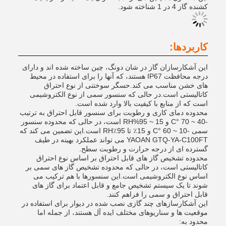
کشنده گاز 4 در 1 شناخته شود.
کاربردها:
این آشکارسازان گاز در شان دونگ، چین ساخته شده اند و دارای
درجه محافظت IP67 هستند، که آنها را برای استفاده در محیط
های خشن مناسب می کند.حسگر سوختنی از نوع احتراق
کاتالیستی است.در حالی که سنسور سمی از نوع الکتروشیمی
است که از منابع با کیفیت بالا وارد شده است.
محدوده دمای کاری و رطوبت برای سنسور قابل احتراق به ترتیب
-40 ~ 70 °C و 15 ~ 95%RH است، در حالی که محدوده سنسور
سمی -10 ~ 60 °C و 15٪ تا 95٪RH است.این تضمین می کند که
YAOAN GTQ-YA-C100FT می تواند عملکرد بهینه در طیف
گسترده ای از درجه حرارت و رطوبت سطح.
محدوده تشخیص گاز های قابل احتراق بر اساس نوع احتراق
کاتالیستی است، در حالی که محدوده تشخیص گاز های سمی بر
اساس نوع الکتروشیمی است.این سنسورها با هم ترکیب می
شوند تا یک سیستم تشخیص جامع و قابل اعتماد برای گاز های
قابل احتراق و سمی را فراهم کنند.
این آشکارسازهای چند گازی نصب شده در دیوار برای استفاده در
موقعیت ها و سناریوهای مختلف ایده آل هستند، از جمله اما
محدود به: