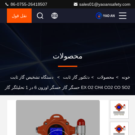
86-0755-26418507
sales01@yaoansafety.com
نقل قول
محصولات
خونه
>
محصولات
>
دتکتور گاز ثابت
>
دستگاه تشخیص گاز ثابت
EX O2 CH4 CO2 CO SO2 حسگر گاز حسگر اوزون 6 در 1 تحلیلگر گاز