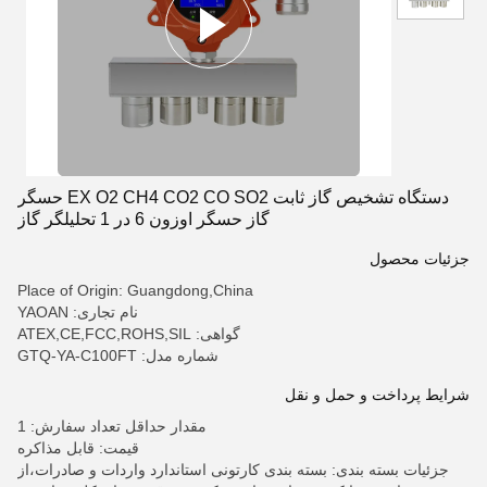
دستگاه تشخیص گاز ثابت EX O2 CH4 CO2 CO SO2 حسگر
گاز حسگر اوزون 6 در 1 تحلیلگر گاز
جزئیات محصول
Place of Origin: Guangdong,China
نام تجاری: YAOAN
گواهی: ATEX,CE,FCC,ROHS,SIL
شماره مدل: GTQ-YA-C100FT
شرایط پرداخت و حمل و نقل
مقدار حداقل تعداد سفارش: 1
قیمت: قابل مذاکره
جزئیات بسته بندی: بسته بندی کارتونی استاندارد واردات و صادرات،از