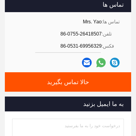
تماس ها
تماس ها:
Mrs. Yao
تلفن:
86-0755-26418507
فکس:
86-0531-69956329
حالا تماس بگیرید
به ما ایمیل بزنید