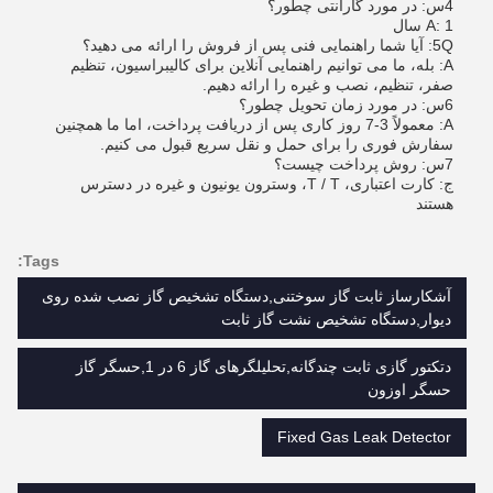
4س: در مورد گارانتی چطور؟
A: 1 سال
5Q: آیا شما راهنمایی فنی پس از فروش را ارائه می دهید؟
A: بله، ما می توانیم راهنمایی آنلاین برای کالیبراسیون، تنظیم
صفر، تنظیم، نصب و غیره را ارائه دهیم.
6س: در مورد زمان تحویل چطور؟
A: معمولاً 3-7 روز کاری پس از دریافت پرداخت، اما ما همچنین
سفارش فوری را برای حمل و نقل سریع قبول می کنیم.
7س: روش پرداخت چیست؟
ج: کارت اعتباری، T / T، وسترون یونیون و غیره در دسترس
هستند
Tags:
آشکارساز ثابت گاز سوختنی,دستگاه تشخیص گاز نصب شده روی
دیوار,دستگاه تشخیص نشت گاز ثابت
دتکتور گازی ثابت چندگانه,تحلیلگرهای گاز 6 در 1,حسگر گاز
حسگر اوزون
Fixed Gas Leak Detector