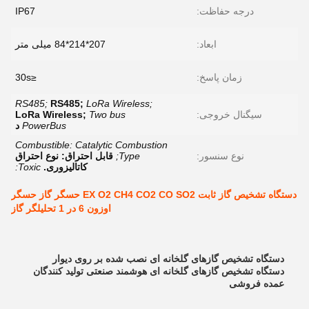
درجه حفاظت:
IP67
ابعاد:
207*214*84 میلی متر
زمان پاسخ:
≤30s
RS485;
RS485;
LoRa Wireless;
سیگنال خروجی:
Two bus
LoRa Wireless;
PowerBus
د
Combustible: Catalytic Combustion
نوع سنسور:
Type;
قابل احتراق: نوع احتراق
کاتالیزوری.
Toxic:
دستگاه تشخیص گاز ثابت EX O2 CH4 CO2 CO SO2 حسگر گاز حسگر
اوزون 6 در 1 تحلیلگر گاز
دستگاه تشخیص گازهای گلخانه ای نصب شده بر روی دیوار
دستگاه تشخیص گازهای گلخانه ای هوشمند صنعتی تولید کنندگان
عمده فروشی