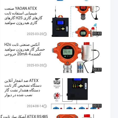
YAOAN ATEX صنعت
شیمیایی استفاده ثابت
گازهای گازی H2S گازهای
گازی هیدروژن سولفید
گازهای گازی
دتکتور گاز ثابت
00:43
2025-03-20
آتکس صنعتی ثابت H2s
حسگر گاز هيدروژن سولفيد
کشنده 4-20mA خروجی
دتکتور گاز ثابت
2025-03-20
00:37
ATEX ضد انفجار آنلاین
دستگاه تشخیص گاز ثابت
دستگاه هشدار نشت گاز
نصب شده در دیوار
دتکتور گاز ثابت
00:51
2024-08-14
ATEX RS485 آشکارساز ثابت گ