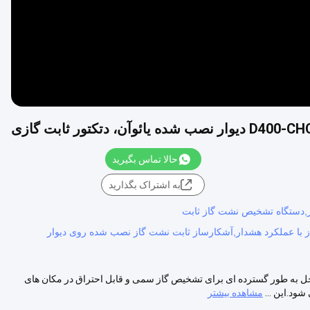
حالا تماس بگیرید
به اشتراک بگذارید
,دستگاه تشخیص نشت گاز ثابت
 با عملکرد هشدار,آشکارساز ثابت نشت گاز نصب شده روی دیوار
 آشکارسازهای گاز نوع نقطه ای سری YA-D400 یک راه حل به طور گسترده ای برای تشخیص گاز سمی و قابل احتراق در مکان های
ود.اين ...
مشاهده بیشتر