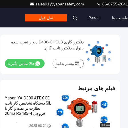
sales01@yaoansafety.com
86-0755-264
ناسبت ها
نقل قول
Persian
دتکتور گازی D400-CHCL3 دیوار نصب شده
یائوآن، دتکتور ثابت گازی
بیشتر بدانید
حالا تماس بگیرید
فیلم های مرتبط
Yaoan YA-D300 ATEX CE
SIL دستگاه تشخیص گاز ثابت
نظارت بر نفت و گاز با
خروجی 4-20ma RS485
دتکتور گاز ثابت
00:44
2025-08-21