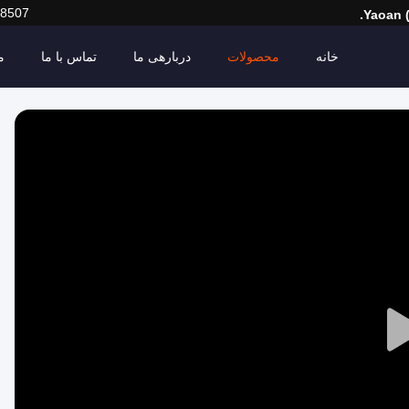
18507
Yaoan 
خانه
محصولات
دربارهی ما
تماس با ما
م
Play
Video