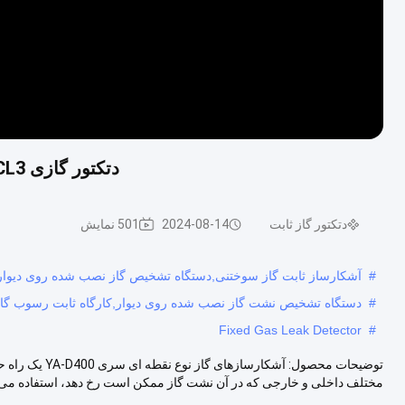
دتکتور گازی D400-CHCL3 دیوار نصب شده یائوآن، دتکتور ثابت گازی
دتکتور گاز ثابت
2024-08-14
501 نمایش
#
آشکارساز ثابت گاز سوختنی,دستگاه تشخیص گاز نصب شده روی دیوار
#
دستگاه تشخیص نشت گاز نصب شده روی دیوار,کارگاه ثابت رسوب گاز
Fixed Gas Leak Detector
#
توضیحات محصول:
مختلف داخلی و خارجی که در آن نشت گاز ممکن است رخ دهد، استفاده می ش